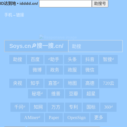
ID达到地 • idddd.cn/
手机→链接
Soys.cn🔎搜一搜.cn/