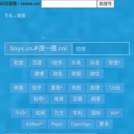
ID达到地 • idddd.cn/
手机→链接
Soys.cn🔎搜一搜.cn/