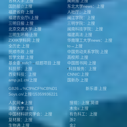
吉林大学:上搜
闽商报:上搜
国防部☆上搜
东北大学news：上搜
福建省府:上搜
人社厅：上搜
福建农业厅t:上搜
闽江学院：上搜
三明日报:上搜
三明学院：上搜
北京交通大学:上搜
闽南科技学院：上搜
三明生环局:上搜
福建高法:上搜
ZXXK学科网:上搜
华南理工大学news：上搜
全历史:上搜
to→上搜
抚顺市政:上搜
中国劳动关系学院:上搜
哲学文献:上搜
高校邦:上搜
基金委
•
nsfc?
→
结题项目:上搜
中国图书网:上搜
科技部：上搜
•
科技服务：上搜
西安科技：上搜
CNNIC:上搜
amp.js1.cn/上搜
国新办:上搜
GB26→%C9%CF%CB%D1
新乐谱:上搜
Soys.cn/上搜/15359936221
人民网★上搜
搜视：上搜
•
简谱
清华大学:上搜
木虫s:上搜
中国材料研究学会：上搜
有色科工：上搜
复材展：上搜
浙2
生物通:上搜
金2