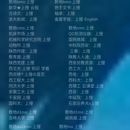
数地bmo:上搜
数地bmo:上搜
新华★上搜
•
云视
把手文书:上搜
古诗文：上搜
轴承：上搜
浙大新闻：上搜
金属学报：上搜
•
English
数地cmo:上搜
数地cmo:上搜
机床市场:上搜
QC检测仪器：上搜
机械科学研究总院:上搜
国网商城：上搜
动物所:上搜
中科院西安：上搜
陕西传媒：上搜
•
三秦：上搜
教育报:上搜
陕教人人通：上搜
陕西党建:上搜
西安优教资源：上搜
西交大:上搜
•
知识
•
学者
西工大：上搜
西农林?:上搜
の首页
西电：上搜
西工程大:上搜
西科大：上搜
同济大学:上搜
西理工
•
云课堂:上搜
安徽工大:上搜
西音：上搜
千家网:上搜
中延院：上搜
国科大：上搜
石家庄养犬x上搜
数地d1mo:上搜
数地d1mo:上搜
吉林大学:上搜
闽商报:上搜
数地dx11mo:上搜
数地mo:上搜