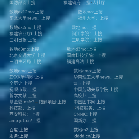
国防部☆上搜
福建省府:上搜
•
人社厅
数地dx12mo:上搜
数地mo:上搜
东北大学news：上搜
福州大学：上搜
数地dx2mo:上搜
数地mo:上搜
福建农业厅t:上搜
闽江学院：上搜
三明日报:上搜
三明学院：上搜
数地d3mo:上搜
数地d3mo:上搜
北京交通大学:上搜
闽南科技学院：上搜
三明生环局:上搜
福建高法:上搜
数地emo:上搜
数地emo:上搜
ZXXK学科网:上搜
华南理工大学news：上搜
全历史:上搜
to→上搜
抚顺市政:上搜
中国劳动关系学院:上搜
哲学文献:上搜
高校邦:上搜
基金委
•
nsfc?
→
结题项目:上搜
中国图书网:上搜
科技部：上搜
•
科技服务：上搜
西安科技：上搜
CNNIC:上搜
amp.js1.cn/上搜
国新办:上搜
百度:上搜
数地m2:上搜
服务:上搜
idddd.cn/上搜