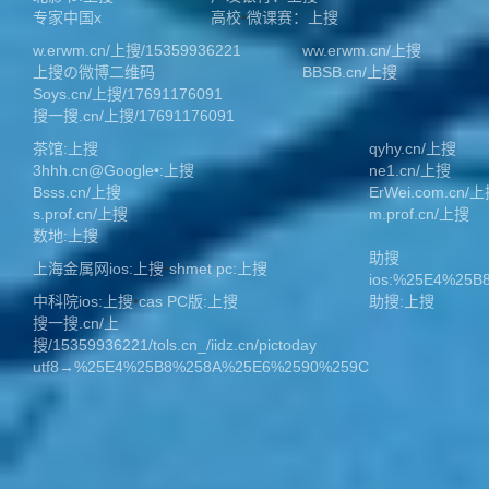
专家中国x
高校
•
微课赛：上搜
w.erwm.cn/上搜/15359936221
ww.erwm.cn/上搜
上搜の微博二维码
BBSB.cn/上搜
Soys.cn/上搜/17691176091
搜一搜.cn/上搜/17691176091
茶馆:上搜
qyhy.cn/上搜
3hhh.cn@Google•:上搜
ne1.cn/上搜
Bsss.cn/上搜
ErWei.com.cn/
s.prof.cn/上搜
m.prof.cn/上搜
数地:上搜
助搜
上海金属网ios:上搜
•
shmet pc:上搜
ios:%25E4%25
中科院ios:上搜
•
cas PC版:上搜
助搜:上搜
搜一搜.cn/上
搜/15359936221/tols.cn_/iidz.cn/pictoday
utf8→%25E4%25B8%258A%25E6%2590%259C