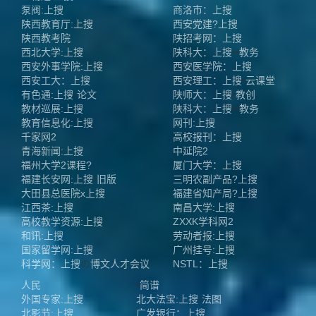
泵阀:上搜
商洛市：上搜
陕西教育厅:上搜
西安党建?上搜
陕西教考院
陕招考网：上搜
西北大学:上搜
陕科大：上搜
••
教务
西安外事学院:上搜
西安医学院：上搜
西安工大：上搜
西安理工：上搜
•
云课堂
有色通:上搜
•
论文
陕师大：上搜
•
教创
教材巡展:上搜
陕科大：上搜
••
教务
教育信息化:上搜
网刊:上搜
千家网2
高校报刊：上搜
青海新闻:上搜
中延院2
福州大学2
课程?
厦门大学：上搜
福建长安网:上搜
•
旧版
三明农副产品?上搜
大田县总医院x上搜
福建省知产局?上搜
江西茶:上搜
南昌大学:上搜
高校教学资源:上搜
ZXXK学科网2
和讯:上搜
劳动者报:上搜
国家留学网:上搜
广州挂号:上搜
科学网：上搜
の
博文
人才
会议
NSTL：上搜
人民
•
简谱
外国专家:上搜
北大法宝:上搜
•
法图
北影节:上搜
广发银行：上搜