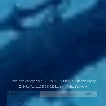
ErWei.com.cn/Soys.cn/上搜/15359936221/tols.cn_/iidz.cn/pictoday
二维码.cn/上搜/15359936221/tols.cn_/iidz.cn/pictoday