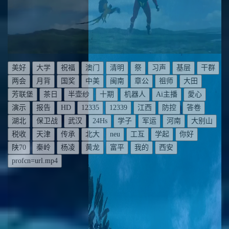
美好
大学
祝福
澳门
清明
祭
习声
基层
干群
两会
月背
国奖
中美
闽南
章公
祖师
大田
芳联堡
茶日
半壶纱
十期
机器人
Ai主播
愛心
演示
报告
HD
12335
12339
江西
防控
答卷
湖北
保卫战
武汉
24Hs
学子
军运
河南
大别山
税收
天津
传承
北大
neu
工互
学起
你好
陕70
秦岭
杨凌
黄龙
富平
我的
西安
profcn=url.mp4