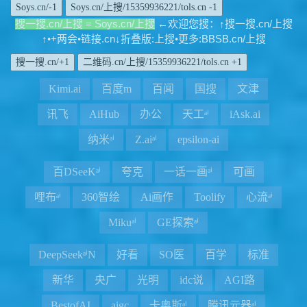
Soys.cn/上搜/15359936221/tols.cn -1
搜一搜.cn/上搜 = Soys.cn/上搜
欢
您搜
搜一搜.cn/上搜
←
迎
：↑
+两会
链接.cn
折叠版:上搜
更多:BBSB.cn/上搜
↑•
•
↓
•
二维码.cn/上搜/15359936221/tols.cn +1