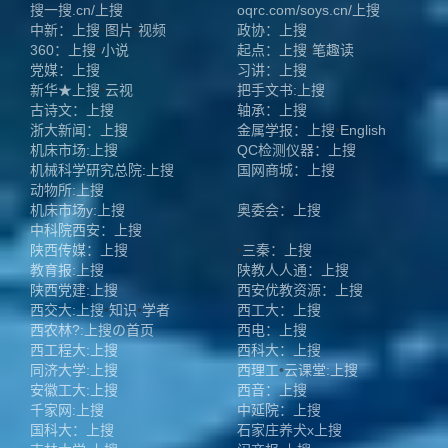
搜一搜.cn/上搜
oqrc.com/soys.cn/上搜
中新：上搜
•
图片
•
视频
政协：上搜
360：上搜
•
小说
起点：上搜
•
笔趣读
党媒：上搜
习讲：上搜
新华★上搜
•
云视
把手文书:上搜
古诗文：上搜
轴承：上搜
浙大新闻：上搜
金属学报：上搜
•
English
机床市场:上搜
QC检测仪器：上搜
机械科学研究总院:上搜
国网商城：上搜
动物所:上搜
机床市场y:上搜
奥委会：上搜
中科院西安：上搜
陕西传媒：上搜
•
三秦：上搜
教育报:上搜
陕教人人通：上搜
陕西党建:上搜
西安优教资源：上搜
西交大:上搜
•
知识
•
学者
西工大：上搜
西农林?:上搜
の首页
西电：上搜
西工程大:上搜
西科大：上搜
同济大学:上搜
西理工
•
云课堂:上搜
安徽工大:上搜
西音：上搜
千家网:上搜
中延院：上搜
国科大：上搜
石家庄养犬x上搜