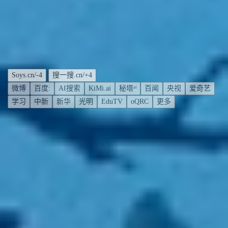
微博
百度:
AI搜索
KiMi.ai
秘塔ᵃⁱ
百闻
央视
爱奇艺
学习
中新
新华
光明
EduTV
oQRC
更多