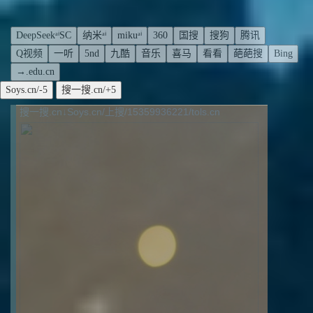
DeepSeekᵃⁱSC
纳米ᵃⁱ
mikuᵃⁱ
360
国搜
搜狗
腾讯
Q视频
一听
5nd
九酷
音乐
喜马
看看
葩葩搜
Bing
→.edu.cn
搜一搜.cn↓Soys.cn/上搜/15359936221/tols.cn